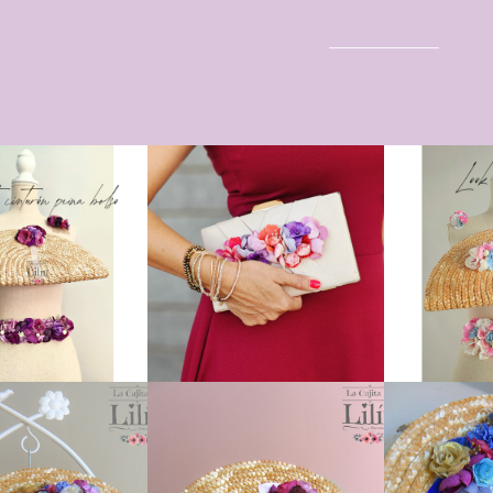
gram
erest
eo electrónico