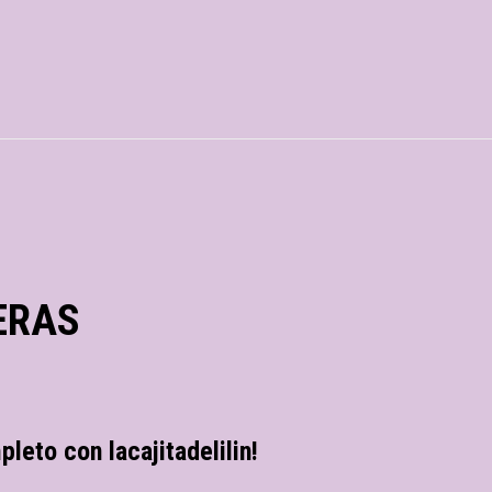
ERAS
leto con lacajitadelilin!