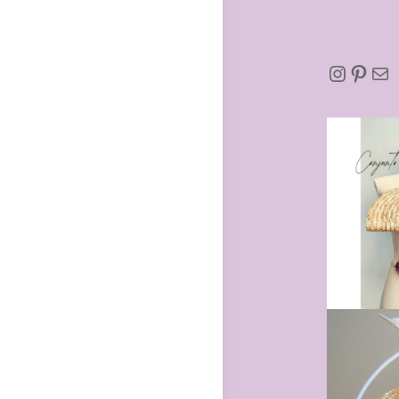
Insta
Pint
Corr